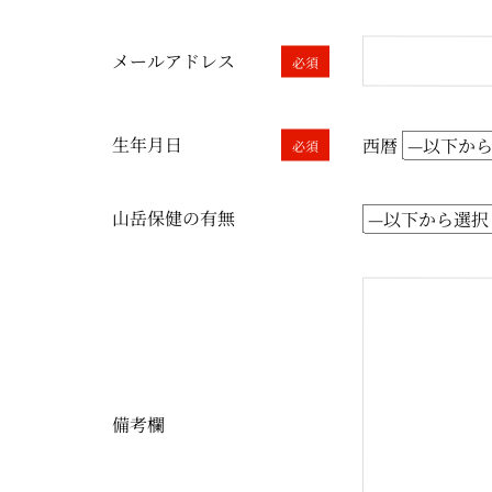
メールアドレス
必須
生年月日
西暦
必須
山岳保健の有無
備考欄