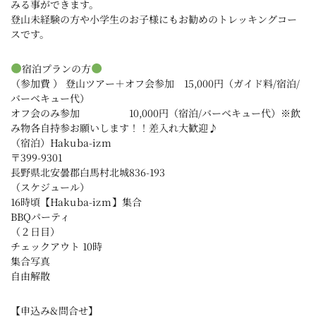
みる事ができます。
登山未経験の方や小学生のお子様にもお勧めのトレッキングコー
スです。
宿泊プランの方
（参加費 ） 登山ツアー＋オフ会参加 15,000円（ガイド料/宿泊/
バーベキュー代）
オフ会のみ参加 10,000円（宿泊/バーベキュー代）※飲
み物各自持参お願いします！！差入れ大歓迎♪
（宿泊）Hakuba-izm
〒399-9301
長野県北安曇郡白馬村北城836-193
（スケジュール）
16時頃【Hakuba-izm】集合
BBQパーティ
（２日目）
チェックアウト 10時
集合写真
自由解散
【申込み&問合せ】