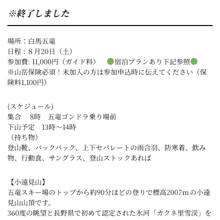
※終了しました
場所：白馬五竜
日程 : ８月20日（土）
参加費: 11,000円（ガイド料）
宿泊プランあり下記参照
※山岳保険必須！未加入の方は参加申込時に伝えてください（保
険料1,100円）
(スケジュール)
集合 8時 五竜ゴンドラ乗り場前
下山予定 13時～14時
（持ち物）
登山靴、バックパック、上下セパレートの雨合羽、防寒着、飲み
物、行動食、サングラス、登山ストックあれば
【小遠見山】
五竜スキー場のトップから約90分ほどの登りで標高2007mの小遠
見山山頂です。
360度の眺望と長野県で初めて認定された氷河「カクネ里雪渓」を