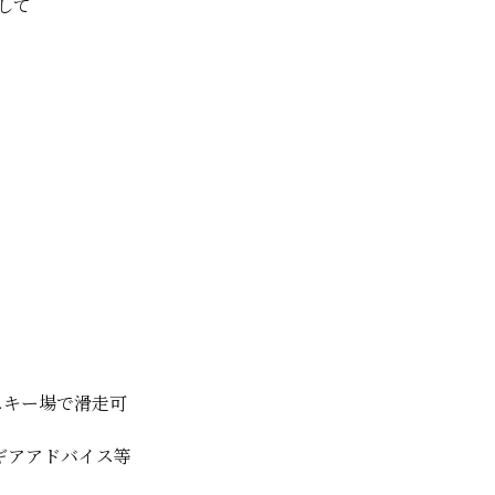
して
スキー場で滑走可
&ギアアドバイス等