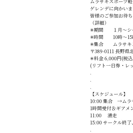
ムラサキスポーツ軽
ゲレンデに向かいま
皆様のご参加お待ち
（詳細）
✳︎
期間 １月〜シ
✳︎
時間 10時〜15
✳︎
集合 ムラサキ
〒389-0111 長
✳︎
料金 6,000円(
(リフト一日券・レ
.
.
.
【スケジュール】
10:00 集合 →
1時間受付＆ギアメ
11:00 滑走
15:00 サーク
.