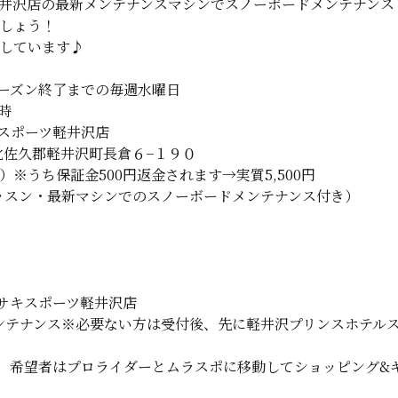
井沢店の最新メンテナンスマシンでスノーボードメンテナンス
しょう！
しています♪
ーズン終了までの毎週水曜日
時
スポーツ軽井沢店
野県北佐久郡軽井沢町長倉６−１９０
税込）※うち保証金500円返金されます→実質5,500円
ッスン・最新マシンでのスノーボードメンテナンス付き）
ムラサキスポーツ軽井沢店
ンテナンス※必要ない方は受付後、先に軽井沢プリンスホテル
ル終了、希望者はプロライダーとムラスポに移動してショッピング