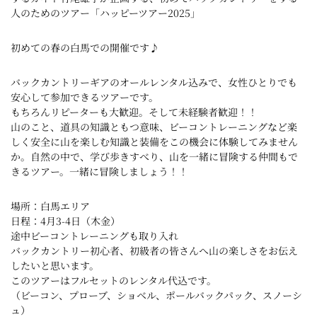
人のためのツアー「ハッピーツアー2025」
初めての春の白馬での開催です♪
バックカントリーギアのオールレンタル込みで、女性ひとりでも
安心して参加できるツアーです。
もちろんリピーターも大歓迎。そして未経験者歓迎！！
山のこと、道具の知識ともつ意味、ビーコントレーニングなど楽
しく安全に山を楽しむ知識と装備をこの機会に体験してみません
か。自然の中で、学び歩きすべり、山を一緒に冒険する仲間もで
きるツアー。一緒に冒険しましょう！！
場所：白馬エリア
日程：4月3-4日（木金）
途中ビーコントレーニングも取り入れ
バックカントリー初心者、初級者の皆さんへ山の楽しさをお伝え
したいと思います。
このツアーはフルセットのレンタル代込です。
（ビーコン、プローブ、ショベル、ポールバックパック、スノーシ
ュ）