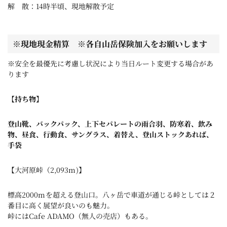
解 散：14時半頃、現地解散予定
※現地現金精算 ※各自
山岳保険加入
をお願いします
※安全を最優先に考慮し状況により当日ルート変更する場合があ
ります
【持ち物】
登山靴、バックパック、上下セパレートの雨合羽、防寒着、飲み
物、昼食、行動食、サングラス、着替え、登山ストックあれば、
手袋
【大河原峠（2,093m)】
標高2000mを超える登山口。八ヶ岳で車道が通じる峠としては２
番目に高く展望が良いのも魅力。
峠にはCafe ADAMO（無人の売店）もある。