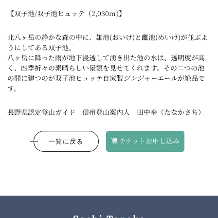
【双子池/双子池ヒュッテ（2,030m)】
北八ヶ岳の静かな森の中に、雄池(おいけ)と雌池(めいけ)が並ぶよ
うにしてある双子池。
​八ヶ岳に降った雨が地下浸透して湧き出た池の水は、透明度が高
く、四季折々の素晴らしい景観を見せてくれます。その二つの池
の間に建つのが双子池ヒュッテ自家製
ジンジャー
エールが絶品で
す。
長野県認定登山ガイド 信州登山案内人 田中幸（たなかさち）
チケットお申し込み
一覧に戻る